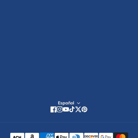
OVULACION
Política de Envíos
Reseñas de clientes
TÉRMINOS DE SERVICIO
NUESTRA BLOGS
Aviso de accesibilidad
NUESTRA HISTORIA
POLÍTICA DE PRIVACIDAD
Estudio Clínico
POLITICA DE REEMBOLSO
Inicio de sesión mayorista
Tiendas Globales
Regístrate
Español
Facebook
Instagram
YouTube
TikTok
Twitter
Pinterest