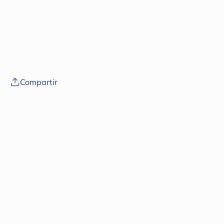
endocrinos, fertilidad y embarazo: una
actualización. Frente Endocrinol (Lausana).
Disponible en:
https://pmc.ncbi.nlm.nih.gov/articles/PMC9887196/
Compartir